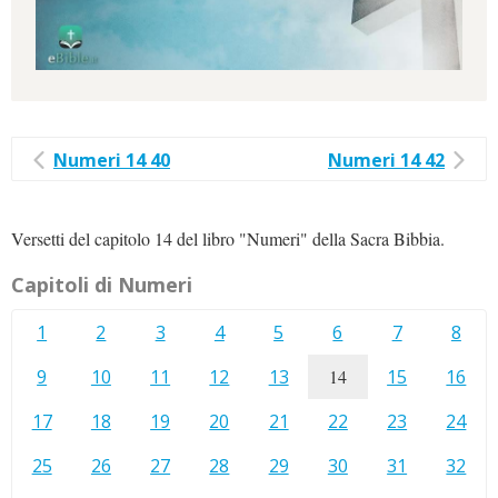
Numeri 14 40
Numeri 14 42
Versetti del capitolo 14 del libro "Numeri" della Sacra Bibbia.
Capitoli di Numeri
1
2
3
4
5
6
7
8
9
10
11
12
13
14
15
16
17
18
19
20
21
22
23
24
25
26
27
28
29
30
31
32