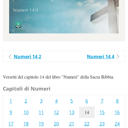
Numeri 14 2
Numeri 14 4
Versetti del capitolo 14 del libro "Numeri" della Sacra Bibbia.
Capitoli di Numeri
1
2
3
4
5
6
7
8
9
10
11
12
13
14
15
16
17
18
19
20
21
22
23
24