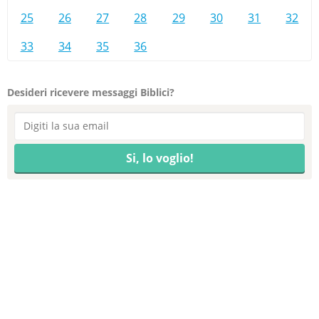
25
26
27
28
29
30
31
32
33
34
35
36
Desideri ricevere messaggi Biblici?