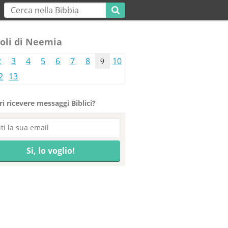
oli di Neemia
2
3
4
5
6
7
8
9
10
2
13
i ricevere messaggi Biblici?