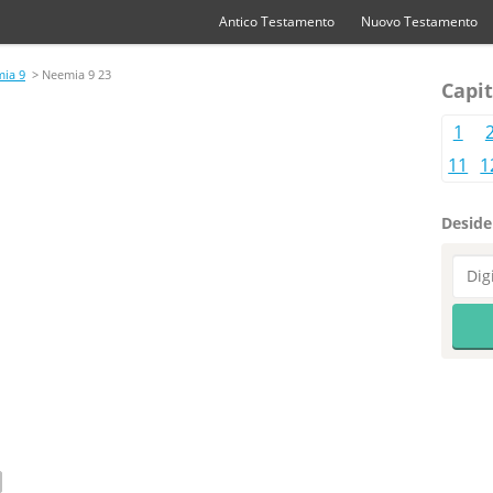
Antico Testamento
Nuovo Testamento
ia 9
> Neemia 9 23
Capit
1
11
1
Desider