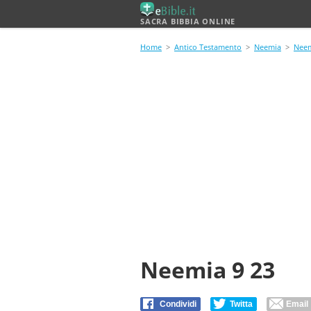
SACRA BIBBIA ONLINE
Home
>
Antico Testamento
>
Neemia
>
Neem
Neemia 9 23
Condividi
Twitta
Email