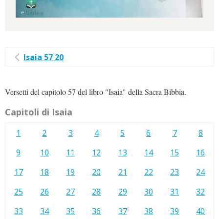
Isaia 57 20
Versetti del capitolo 57 del libro "Isaia" della Sacra Bibbia.
Capitoli di Isaia
1
2
3
4
5
6
7
8
9
10
11
12
13
14
15
16
17
18
19
20
21
22
23
24
25
26
27
28
29
30
31
32
33
34
35
36
37
38
39
40