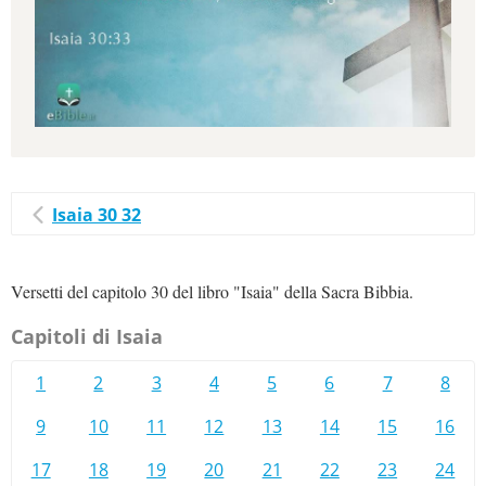
Isaia 30 32
Versetti del capitolo 30 del libro "Isaia" della Sacra Bibbia.
Capitoli di Isaia
1
2
3
4
5
6
7
8
9
10
11
12
13
14
15
16
17
18
19
20
21
22
23
24