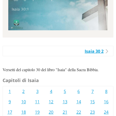
Isaia 30 2
Versetti del capitolo 30 del libro "Isaia" della Sacra Bibbia.
Capitoli di Isaia
1
2
3
4
5
6
7
8
9
10
11
12
13
14
15
16
17
18
19
20
21
22
23
24