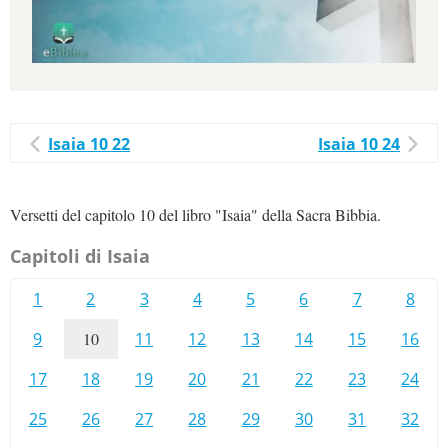
Isaia 10 22
Isaia 10 24
Versetti del capitolo 10 del libro "Isaia" della Sacra Bibbia.
Capitoli di Isaia
1
2
3
4
5
6
7
8
9
10
11
12
13
14
15
16
17
18
19
20
21
22
23
24
25
26
27
28
29
30
31
32