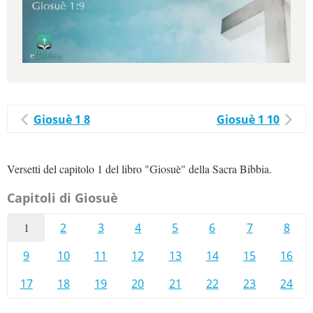
Giosuè 1 8
Giosuè 1 10
Versetti del capitolo 1 del libro "Giosuè" della Sacra Bibbia.
Capitoli di Giosuè
1
2
3
4
5
6
7
8
9
10
11
12
13
14
15
16
17
18
19
20
21
22
23
24