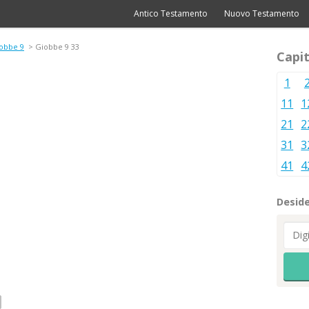
Antico Testamento
Nuovo Testamento
obbe 9
> Giobbe 9 33
Capit
1
11
1
21
2
31
3
41
4
Deside