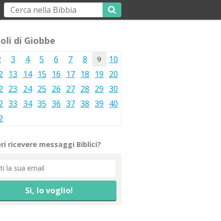
oli di Giobbe
2
3
4
5
6
7
8
9
10
2
13
14
15
16
17
18
19
20
2
23
24
25
26
27
28
29
30
2
33
34
35
36
37
38
39
40
2
ri ricevere messaggi Biblici?