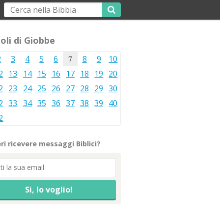
oli di Giobbe
2
3
4
5
6
7
8
9
10
2
13
14
15
16
17
18
19
20
2
23
24
25
26
27
28
29
30
2
33
34
35
36
37
38
39
40
2
ri ricevere messaggi Biblici?