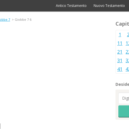
Antico Testamento
Nuovo Testamento
obbe 7
> Giobbe 7 6
Capit
1
11
1
21
2
31
3
41
4
Deside