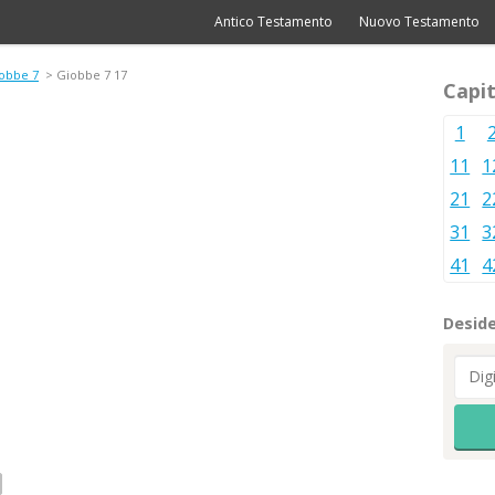
Antico Testamento
Nuovo Testamento
obbe 7
> Giobbe 7 17
Capit
1
11
1
21
2
31
3
41
4
Deside