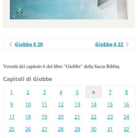
Giobbe 6 20
Giobbe 6 22
Versetti del capitolo 6 del libro "Giobbe" della Sacra Bibbia.
Capitoli di Giobbe
1
2
3
4
5
6
7
8
9
10
11
12
13
14
15
16
17
18
19
20
21
22
23
24
25
26
27
28
29
30
31
32