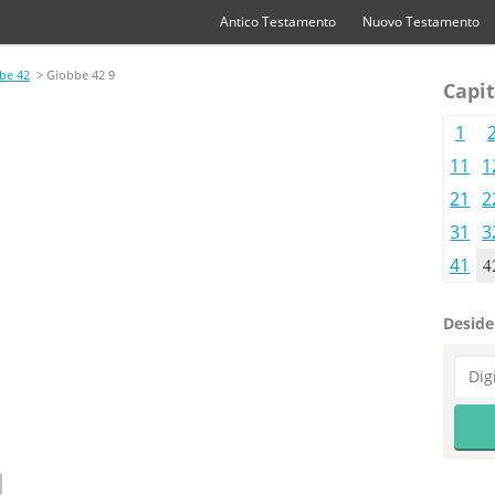
Antico Testamento
Nuovo Testamento
be 42
> Giobbe 42 9
Capit
1
11
1
21
2
31
3
41
4
Desider