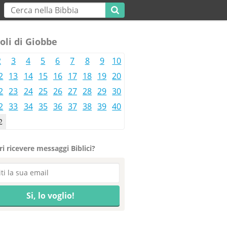
oli di Giobbe
2
3
4
5
6
7
8
9
10
2
13
14
15
16
17
18
19
20
2
23
24
25
26
27
28
29
30
2
33
34
35
36
37
38
39
40
2
i ricevere messaggi Biblici?