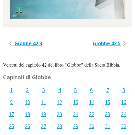
Giobbe 42 3
Giobbe 42 5
Versetti del capitolo 42 del libro "Giobbe" della Sacra Bibbia.
Capitoli di Giobbe
1
2
3
4
5
6
7
8
9
10
11
12
13
14
15
16
17
18
19
20
21
22
23
24
25
26
27
28
29
30
31
32