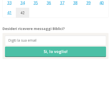
33
34
35
36
37
38
39
40
41
42
Desideri ricevere messaggi Biblici?