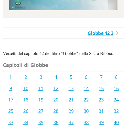
Giobbe 42 2
Versetti del capitolo 42 del libro "Giobbe" della Sacra Bibbia.
Capitoli di Giobbe
1
2
3
4
5
6
7
8
9
10
11
12
13
14
15
16
17
18
19
20
21
22
23
24
25
26
27
28
29
30
31
32
33
34
35
36
37
38
39
40