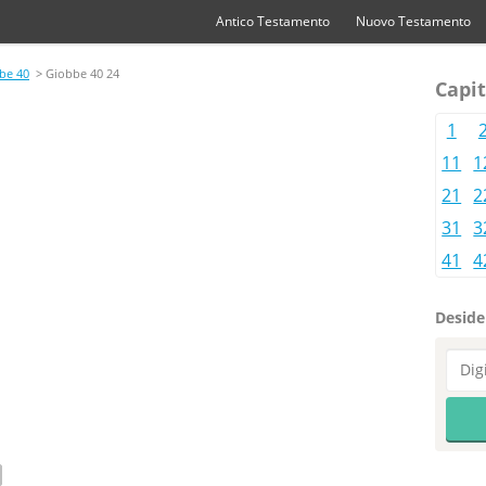
Antico Testamento
Nuovo Testamento
be 40
> Giobbe 40 24
Capit
1
11
1
21
2
31
3
41
4
Desider