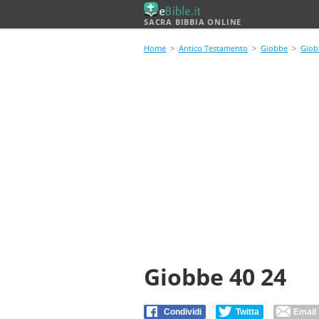
SACRA BIBBIA ONLINE
Home
>
Antico Testamento
>
Giobbe
>
Giob
Giobbe 40 24
Condividi
Twitta
Email