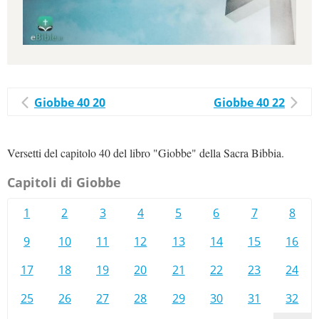
Giobbe 40 20
Giobbe 40 22
Versetti del capitolo 40 del libro "Giobbe" della Sacra Bibbia.
Capitoli di Giobbe
1
2
3
4
5
6
7
8
9
10
11
12
13
14
15
16
17
18
19
20
21
22
23
24
25
26
27
28
29
30
31
32