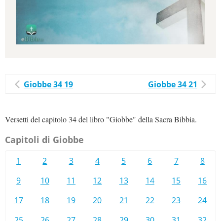
Giobbe 34 19
Giobbe 34 21
Versetti del capitolo 34 del libro "Giobbe" della Sacra Bibbia.
Capitoli di Giobbe
1
2
3
4
5
6
7
8
9
10
11
12
13
14
15
16
17
18
19
20
21
22
23
24
25
26
27
28
29
30
31
32