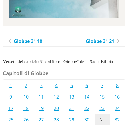
Giobbe 31 19
Giobbe 31 21
Versetti del capitolo 31 del libro "Giobbe" della Sacra Bibbia.
Capitoli di Giobbe
1
2
3
4
5
6
7
8
9
10
11
12
13
14
15
16
17
18
19
20
21
22
23
24
25
26
27
28
29
30
31
32