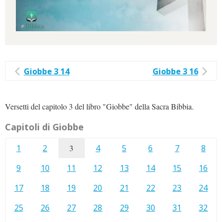
Giobbe 3 14
Giobbe 3 16
Versetti del capitolo 3 del libro "Giobbe" della Sacra Bibbia.
Capitoli di Giobbe
1
2
3
4
5
6
7
8
9
10
11
12
13
14
15
16
17
18
19
20
21
22
23
24
25
26
27
28
29
30
31
32