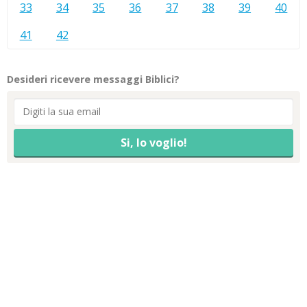
33
34
35
36
37
38
39
40
41
42
Desideri ricevere messaggi Biblici?