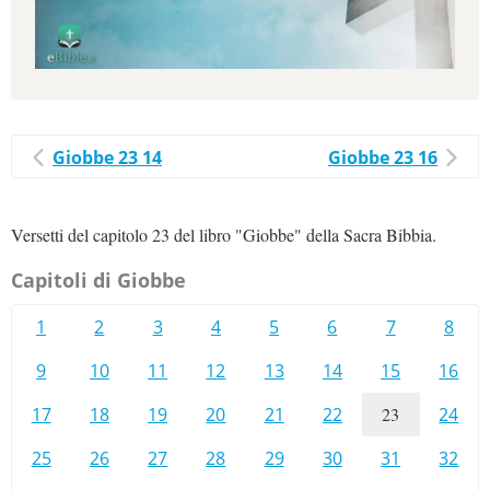
Giobbe 23 14
Giobbe 23 16
Versetti del capitolo 23 del libro "Giobbe" della Sacra Bibbia.
Capitoli di Giobbe
1
2
3
4
5
6
7
8
9
10
11
12
13
14
15
16
17
18
19
20
21
22
23
24
25
26
27
28
29
30
31
32