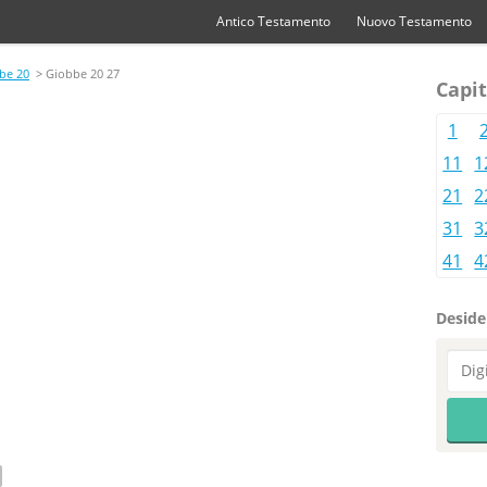
Antico Testamento
Nuovo Testamento
be 20
> Giobbe 20 27
Capit
1
11
1
21
2
31
3
41
4
Desider