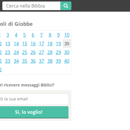
oli di Giobbe
2
3
4
5
6
7
8
9
10
2
13
14
15
16
17
18
19
20
2
23
24
25
26
27
28
29
30
2
33
34
35
36
37
38
39
40
2
i ricevere messaggi Biblici?