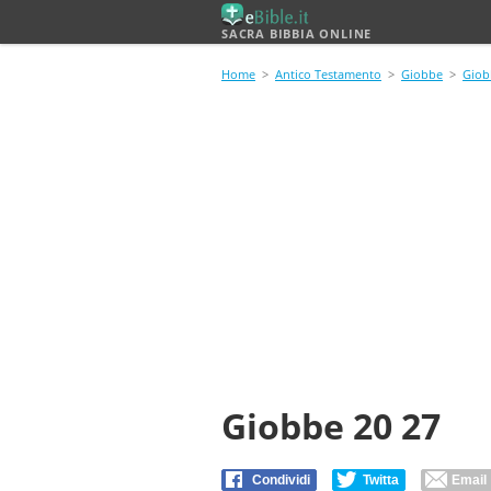
SACRA BIBBIA ONLINE
Home
>
Antico Testamento
>
Giobbe
>
Giob
Giobbe 20 27
Condividi
Twitta
Email