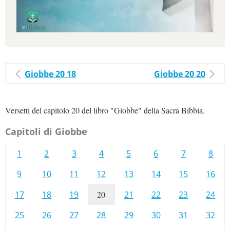
Giobbe 20 18
Giobbe 20 20
Versetti del capitolo 20 del libro "Giobbe" della Sacra Bibbia.
Capitoli di Giobbe
1
2
3
4
5
6
7
8
9
10
11
12
13
14
15
16
17
18
19
20
21
22
23
24
25
26
27
28
29
30
31
32