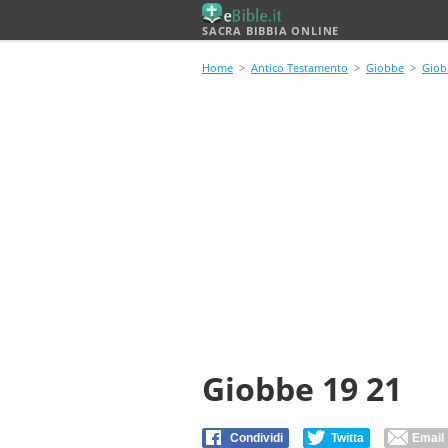
SACRA BIBBIA ONLINE
Home
>
Antico Testamento
>
Giobbe
>
Giob
Giobbe 19 21
Condividi
Twitta
Email