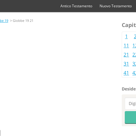
Antico Testamento
Nuovo Testamento
be 19
> Giobbe 19 21
Capit
1
11
1
21
2
31
3
41
4
Desider