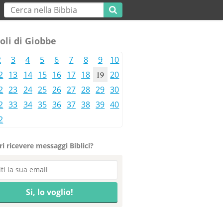
oli di Giobbe
2
3
4
5
6
7
8
9
10
2
13
14
15
16
17
18
19
20
2
23
24
25
26
27
28
29
30
2
33
34
35
36
37
38
39
40
2
i ricevere messaggi Biblici?