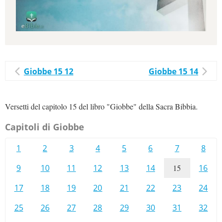
Giobbe 15 12
Giobbe 15 14
Versetti del capitolo 15 del libro "Giobbe" della Sacra Bibbia.
Capitoli di Giobbe
1
2
3
4
5
6
7
8
9
10
11
12
13
14
15
16
17
18
19
20
21
22
23
24
25
26
27
28
29
30
31
32