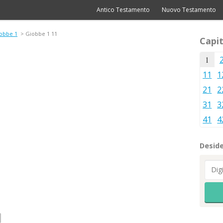
Antico Testamento
Nuovo Testamento
obbe 1
> Giobbe 1 11
Capit
1
11
1
21
2
31
3
41
4
Deside