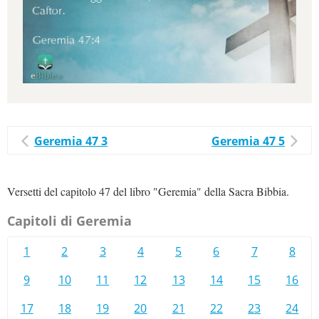
Geremia 47 3
Geremia 47 5
Versetti del capitolo 47 del libro "Geremia" della Sacra Bibbia.
Capitoli di Geremia
1
2
3
4
5
6
7
8
9
10
11
12
13
14
15
16
17
18
19
20
21
22
23
24