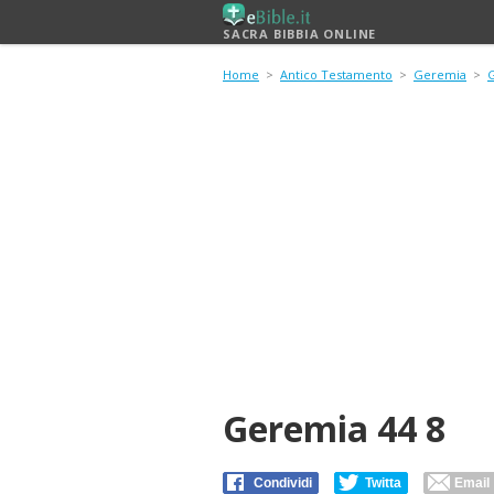
SACRA BIBBIA ONLINE
Home
>
Antico Testamento
>
Geremia
>
Geremia 44 8
Condividi
Twitta
Email