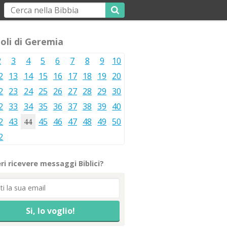
oli di Geremia
2
3
4
5
6
7
8
9
10
2
13
14
15
16
17
18
19
20
2
23
24
25
26
27
28
29
30
2
33
34
35
36
37
38
39
40
2
43
44
45
46
47
48
49
50
2
ri ricevere messaggi Biblici?