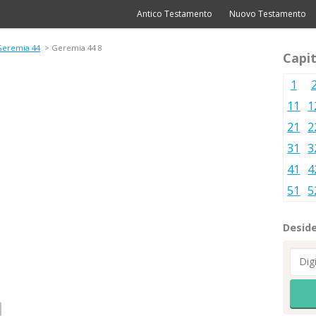
Antico Testamento
Nuovo Testamento
Geremia 44
> Geremia 44 8
Capit
1
11
1
21
2
31
3
41
4
51
5
Deside