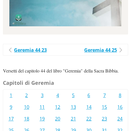
Geremia 44 23
Geremia 44 25
Versetti del capitolo 44 del libro "Geremia" della Sacra Bibbia.
Capitoli di Geremia
1
2
3
4
5
6
7
8
9
10
11
12
13
14
15
16
17
18
19
20
21
22
23
24
25
26
27
28
29
30
31
32