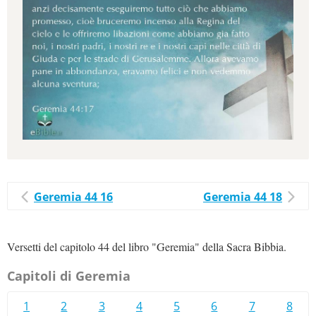
Geremia 44 16
Geremia 44 18
Versetti del capitolo 44 del libro "Geremia" della Sacra Bibbia.
Capitoli di Geremia
1
2
3
4
5
6
7
8