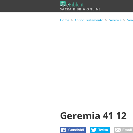
SACRA BIBBIA ONLINE
Home
>
Antico Testamento
>
Geremia
>
Ger
Geremia 41 12
Condividi
Twitta
Email