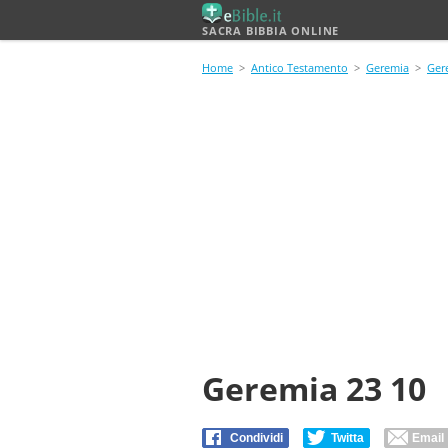
SACRA BIBBIA ONLINE
Home
>
Antico Testamento
>
Geremia
>
Ger
Geremia 23 10
Condividi
Twitta
Email