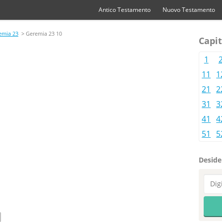
Antico Testamento
Nuovo Testamento
emia 23
> Geremia 23 10
Capit
1
11
1
21
2
31
3
41
4
51
5
Desider