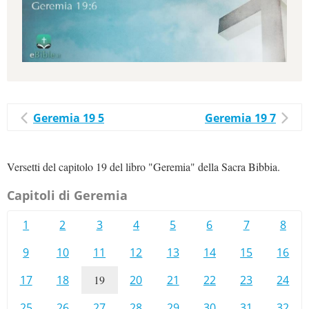
Geremia 19 5
Geremia 19 7
Versetti del capitolo 19 del libro "Geremia" della Sacra Bibbia.
Capitoli di Geremia
1
2
3
4
5
6
7
8
9
10
11
12
13
14
15
16
17
18
19
20
21
22
23
24
25
26
27
28
29
30
31
32