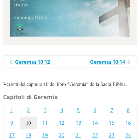
Geremia 10 12
Geremia 10 14
Versetti del capitolo 10 del libro "Geremia" della Sacra Bibbia.
Capitoli di Geremia
1
2
3
4
5
6
7
8
9
10
11
12
13
14
15
16
17
18
19
20
21
22
23
24