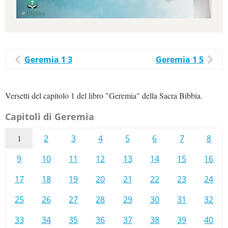
Geremia 1 3
Geremia 1 5
Versetti del capitolo 1 del libro "Geremia" della Sacra Bibbia.
Capitoli di Geremia
1
2
3
4
5
6
7
8
9
10
11
12
13
14
15
16
17
18
19
20
21
22
23
24
25
26
27
28
29
30
31
32
33
34
35
36
37
38
39
40