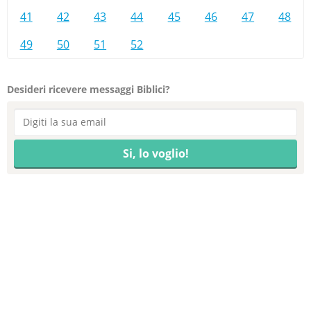
41
42
43
44
45
46
47
48
49
50
51
52
Desideri ricevere messaggi Biblici?