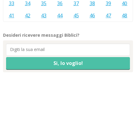
33
34
35
36
37
38
39
40
41
42
43
44
45
46
47
48
Desideri ricevere messaggi Biblici?