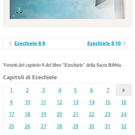
Ezechiele 8 8
Ezechiele 8 10
Versetti del capitolo 8 del libro "Ezechiele" della Sacra Bibbia.
Capitoli di Ezechiele
1
2
3
4
5
6
7
8
9
10
11
12
13
14
15
16
17
18
19
20
21
22
23
24
25
26
27
28
29
30
31
32