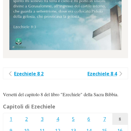
Ezechiele 8 2
Ezechiele 8 4
Versetti del capitolo 8 del libro "Ezechiele" della Sacra Bibbia.
Capitoli di Ezechiele
1
2
3
4
5
6
7
8
9
10
11
12
13
14
15
16