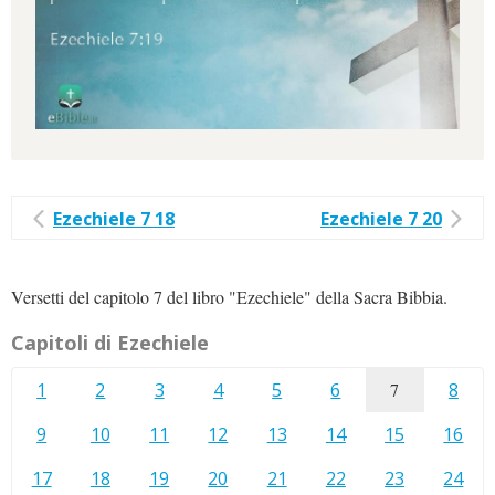
Ezechiele 7 18
Ezechiele 7 20
Versetti del capitolo 7 del libro "Ezechiele" della Sacra Bibbia.
Capitoli di Ezechiele
1
2
3
4
5
6
7
8
9
10
11
12
13
14
15
16
17
18
19
20
21
22
23
24