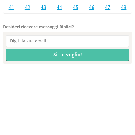
41
42
43
44
45
46
47
48
Desideri ricevere messaggi Biblici?