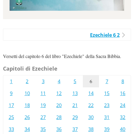
Ezechiele 6 2
Versetti del capitolo 6 del libro "Ezechiele" della Sacra Bibbia.
Capitoli di Ezechiele
1
2
3
4
5
6
7
8
9
10
11
12
13
14
15
16
17
18
19
20
21
22
23
24
25
26
27
28
29
30
31
32
33
34
35
36
37
38
39
40