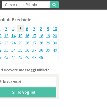
oli di Ezechiele
2
3
4
5
6
7
8
9
10
2
13
14
15
16
17
18
19
20
2
23
24
25
26
27
28
29
30
2
33
34
35
36
37
38
39
40
2
43
44
45
46
47
48
ri ricevere messaggi Biblici?