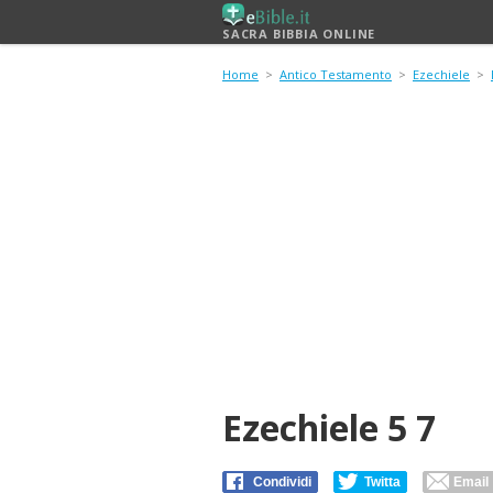
SACRA BIBBIA ONLINE
Home
>
Antico Testamento
>
Ezechiele
>
Ezechiele 5 7
Condividi
Twitta
Email