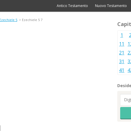
Antico Testamento
Nuovo Testamento
Ezechiele 5
> Ezechiele 5 7
Capit
1
11
1
21
2
31
3
41
4
Deside