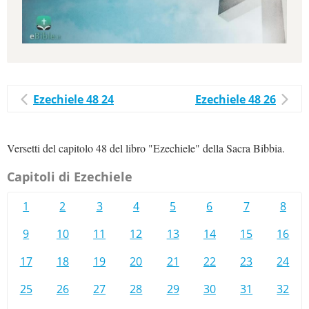
Ezechiele 48 24
Ezechiele 48 26
Versetti del capitolo 48 del libro "Ezechiele" della Sacra Bibbia.
Capitoli di Ezechiele
1
2
3
4
5
6
7
8
9
10
11
12
13
14
15
16
17
18
19
20
21
22
23
24
25
26
27
28
29
30
31
32