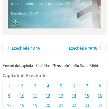
Ezechiele 48 16
Ezechiele 48 18
Versetti del capitolo 48 del libro "Ezechiele" della Sacra Bibbia.
Capitoli di Ezechiele
1
2
3
4
5
6
7
8
9
10
11
12
13
14
15
16
17
18
19
20
21
22
23
24