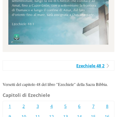
Ezechiele 48 2
Versetti del capitolo 48 del libro "Ezechiele" della Sacra Bibbia.
Capitoli di Ezechiele
1
2
3
4
5
6
7
8
9
10
11
12
13
14
15
16