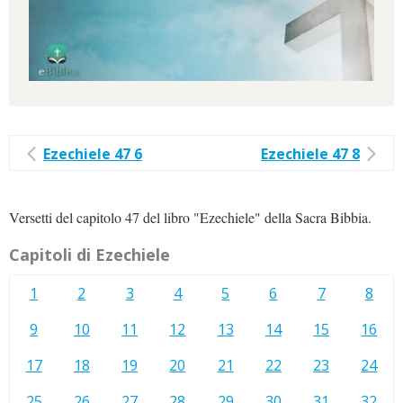
Ezechiele 47 6
Ezechiele 47 8
Versetti del capitolo 47 del libro "Ezechiele" della Sacra Bibbia.
Capitoli di Ezechiele
1
2
3
4
5
6
7
8
9
10
11
12
13
14
15
16
17
18
19
20
21
22
23
24
25
26
27
28
29
30
31
32