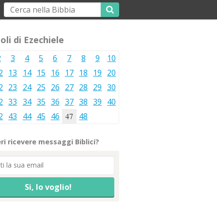
oli di Ezechiele
2
3
4
5
6
7
8
9
10
2
13
14
15
16
17
18
19
20
2
23
24
25
26
27
28
29
30
2
33
34
35
36
37
38
39
40
2
43
44
45
46
47
48
ri ricevere messaggi Biblici?