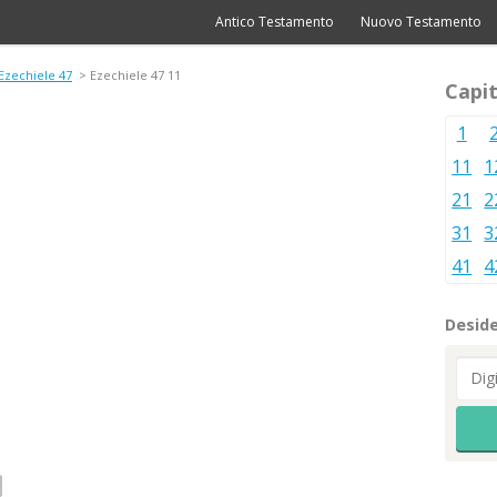
Antico Testamento
Nuovo Testamento
Ezechiele 47
> Ezechiele 47 11
Capit
1
11
1
21
2
31
3
41
4
Deside