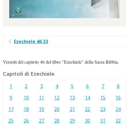
Ezechiele 46 23
Versetti del capitolo 46 del libro "Ezechiele" della Sacra Bibbia.
Capitoli di Ezechiele
1
2
3
4
5
6
7
8
9
10
11
12
13
14
15
16
17
18
19
20
21
22
23
24
25
26
27
28
29
30
31
32