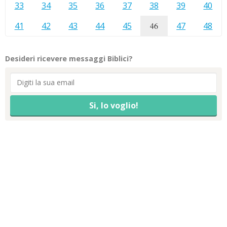
33
34
35
36
37
38
39
40
41
42
43
44
45
46
47
48
Desideri ricevere messaggi Biblici?