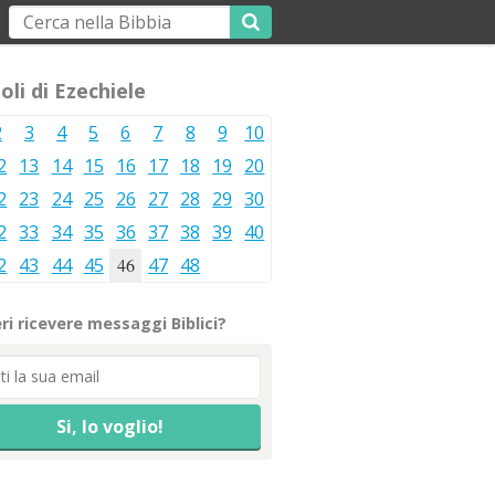
oli di Ezechiele
2
3
4
5
6
7
8
9
10
2
13
14
15
16
17
18
19
20
2
23
24
25
26
27
28
29
30
2
33
34
35
36
37
38
39
40
2
43
44
45
46
47
48
ri ricevere messaggi Biblici?