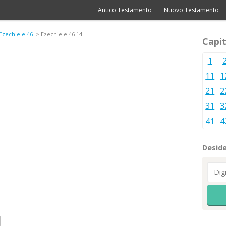
Antico Testamento
Nuovo Testamento
Ezechiele 46
> Ezechiele 46 14
Capit
1
11
1
21
2
31
3
41
4
Deside