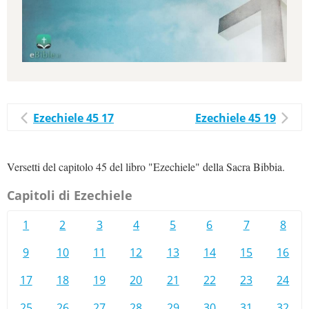
Ezechiele 45 17
Ezechiele 45 19
Versetti del capitolo 45 del libro "Ezechiele" della Sacra Bibbia.
Capitoli di Ezechiele
1
2
3
4
5
6
7
8
9
10
11
12
13
14
15
16
17
18
19
20
21
22
23
24
25
26
27
28
29
30
31
32