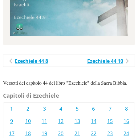
Ezechiele 44 8
Ezechiele 44 10
Versetti del capitolo 44 del libro "Ezechiele" della Sacra Bibbia.
Capitoli di Ezechiele
1
2
3
4
5
6
7
8
9
10
11
12
13
14
15
16
17
18
19
20
21
22
23
24