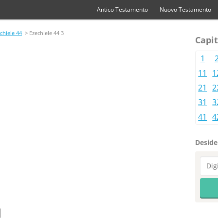
Antico Testamento
Nuovo Testamento
chiele 44
> Ezechiele 44 3
Capit
1
11
1
21
2
31
3
41
4
Desider